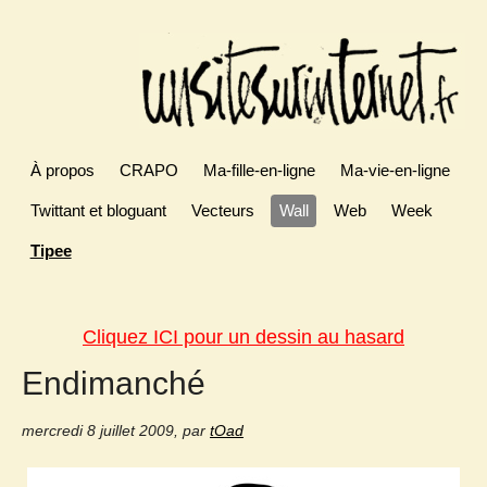
À propos
CRAPO
Ma-fille-en-ligne
Ma-vie-en-ligne
Twittant et bloguant
Vecteurs
Wall
Web
Week
Tipee
Cliquez ICI pour un dessin au hasard
Endimanché
mercredi 8 juillet 2009
,
par
tOad