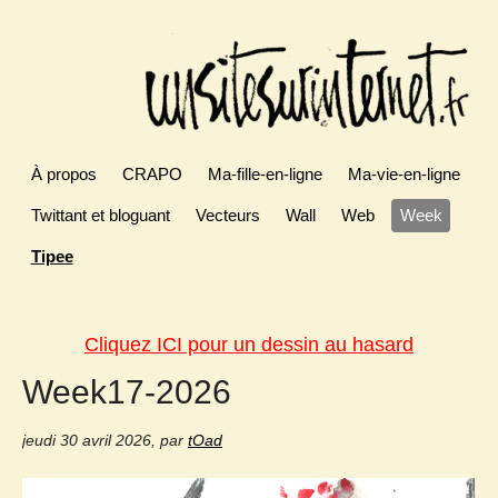
À propos
CRAPO
Ma-fille-en-ligne
Ma-vie-en-ligne
Twittant et bloguant
Vecteurs
Wall
Web
Week
Tipee
Cliquez ICI pour un dessin au hasard
Week17-2026
jeudi 30 avril 2026
,
par
tOad