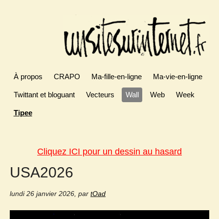
À propos
CRAPO
Ma-fille-en-ligne
Ma-vie-en-ligne
Twittant et bloguant
Vecteurs
Wall
Web
Week
Tipee
Cliquez ICI pour un dessin au hasard
USA2026
lundi 26 janvier 2026
,
par
tOad