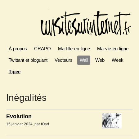
À propos
CRAPO
Ma-fille-en-ligne
Ma-vie-en-ligne
Twittant et bloguant
Vecteurs
Wall
Web
Week
Tipee
Inégalités
Evolution
15 janvier 2024, par tOad