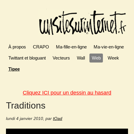
À propos
CRAPO
Ma-fille-en-ligne
Ma-vie-en-ligne
Twittant et bloguant
Vecteurs
Wall
Web
Week
Tipee
Cliquez ICI pour un dessin au hasard
Traditions
lundi 4 janvier 2010
,
par
tOad