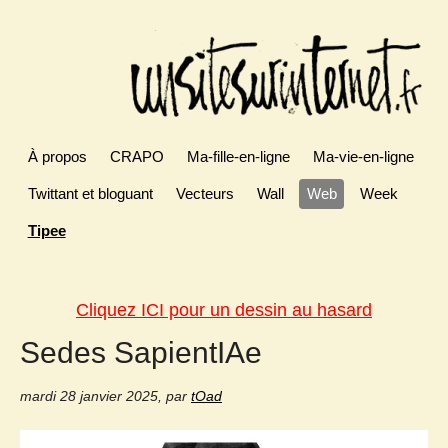
À propos
CRAPO
Ma-fille-en-ligne
Ma-vie-en-ligne
Twittant et bloguant
Vecteurs
Wall
Web
Week
Tipee
Cliquez ICI pour un dessin au hasard
Sedes SapientIAe
mardi 28 janvier 2025
,
par
tOad