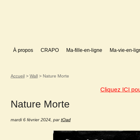
À propos
CRAPO
Ma-fille-en-ligne
Ma-vie-en-lig
Accueil
>
Wall
>
Nature Morte
Cliquez ICI po
Nature Morte
mardi 6 février 2024
,
par
tOad