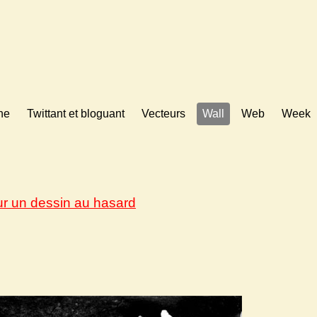
ne
Twittant et bloguant
Vecteurs
Wall
Web
Week
ur un dessin au hasard