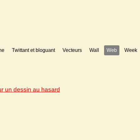
ne
Twittant et bloguant
Vecteurs
Wall
Web
Week
ur un dessin au hasard