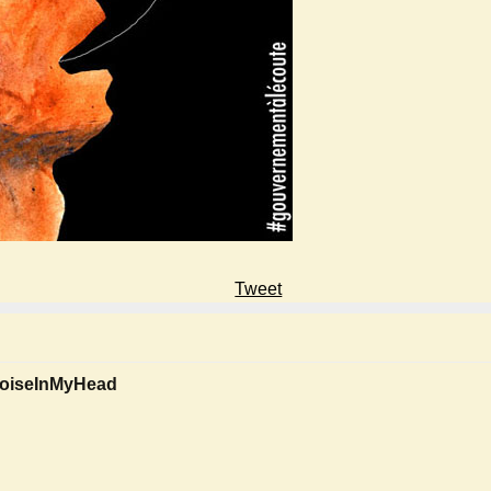
Tweet
oiseInMyHead