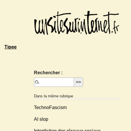
Tipee
Rechercher :
Dans la même rubrique
TechnoFascism
AI slop
Interdiction des réseaux sociaux