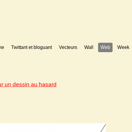
ne
Twittant et bloguant
Vecteurs
Wall
Web
Week
ur un dessin au hasard