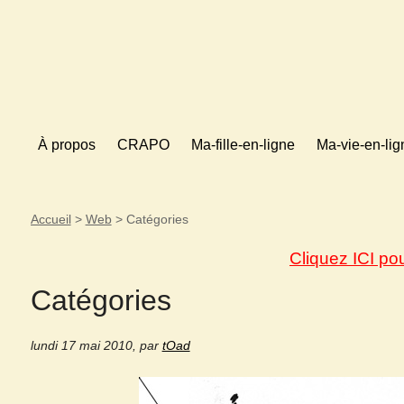
À propos
CRAPO
Ma-fille-en-ligne
Ma-vie-en-lig
Accueil
>
Web
>
Catégories
Cliquez ICI po
Catégories
lundi 17 mai 2010
,
par
tOad