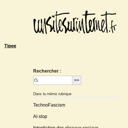
Tipee
Rechercher :
Dans la même rubrique
TechnoFascism
AI slop
Interdiction des réseaux sociaux