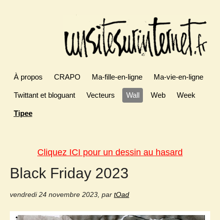
À propos
CRAPO
Ma-fille-en-ligne
Ma-vie-en-ligne
Twittant et bloguant
Vecteurs
Wall
Web
Week
Tipee
Cliquez ICI pour un dessin au hasard
Black Friday 2023
vendredi 24 novembre 2023
,
par
tOad