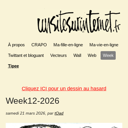
À propos
CRAPO
Ma-fille-en-ligne
Ma-vie-en-ligne
Twittant et bloguant
Vecteurs
Wall
Web
Week
Tipee
Cliquez ICI pour un dessin au hasard
Week12-2026
samedi 21 mars 2026
,
par
tOad