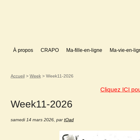
À propos
CRAPO
Ma-fille-en-ligne
Ma-vie-en-lig
Accueil
>
Week
>
Week11-2026
Cliquez ICI po
Week11-2026
samedi 14 mars 2026
,
par
tOad