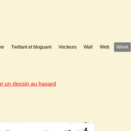
ne
Twittant et bloguant
Vecteurs
Wall
Web
Week
ur un dessin au hasard