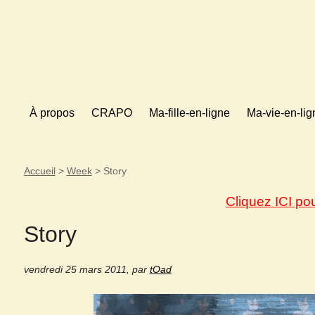
À propos
CRAPO
Ma-fille-en-ligne
Ma-vie-en-lig
Accueil
>
Week
>
Story
Cliquez ICI po
Story
vendredi 25 mars 2011
,
par
tOad