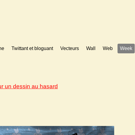
ne
Twittant et bloguant
Vecteurs
Wall
Web
Week
ur un dessin au hasard