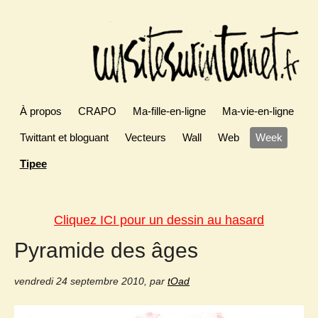
À propos
CRAPO
Ma-fille-en-ligne
Ma-vie-en-ligne
Twittant et bloguant
Vecteurs
Wall
Web
Week
Tipee
Cliquez ICI pour un dessin au hasard
Pyramide des âges
vendredi 24 septembre 2010
,
par
tOad