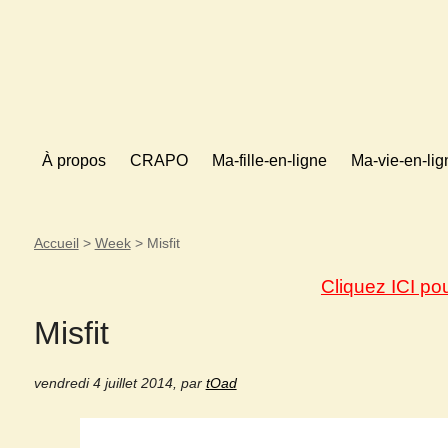
À propos
CRAPO
Ma-fille-en-ligne
Ma-vie-en-lig
Accueil
>
Week
>
Misfit
Cliquez ICI po
Misfit
vendredi 4 juillet 2014
,
par
tOad