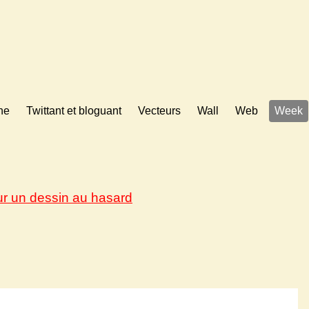
ne
Twittant et bloguant
Vecteurs
Wall
Web
Week
ur un dessin au hasard