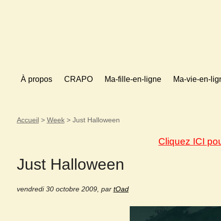
À propos
CRAPO
Ma-fille-en-ligne
Ma-vie-en-lig
Accueil
>
Week
>
Just Halloween
Cliquez ICI po
Just Halloween
vendredi 30 octobre 2009
,
par
tOad