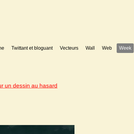
ne
Twittant et bloguant
Vecteurs
Wall
Web
Week
ur un dessin au hasard