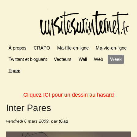
À propos
CRAPO
Ma-fille-en-ligne
Ma-vie-en-ligne
Twittant et bloguant
Vecteurs
Wall
Web
Week
Tipee
Cliquez ICI pour un dessin au hasard
Inter Pares
vendredi 6 mars 2009
,
par
tOad