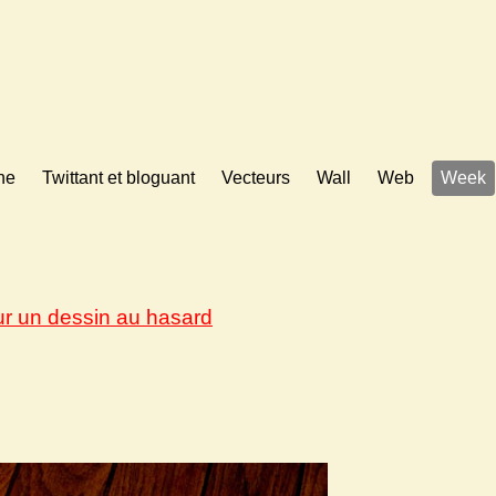
ne
Twittant et bloguant
Vecteurs
Wall
Web
Week
ur un dessin au hasard