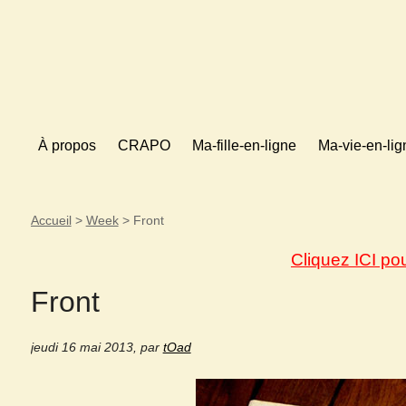
À propos
CRAPO
Ma-fille-en-ligne
Ma-vie-en-lig
Accueil
>
Week
>
Front
Cliquez ICI po
Front
jeudi 16 mai 2013
,
par
tOad