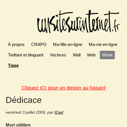
À propos
CRAPO
Ma-fille-en-ligne
Ma-vie-en-ligne
Twittant et bloguant
Vecteurs
Wall
Web
Week
Tipee
Cliquez ICI pour un dessin au hasard
Dédicace
vendredi 3 juillet 2009
,
par
tOad
Mort célèbre