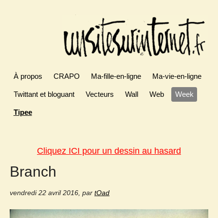
À propos
CRAPO
Ma-fille-en-ligne
Ma-vie-en-ligne
Twittant et bloguant
Vecteurs
Wall
Web
Week
Tipee
Cliquez ICI pour un dessin au hasard
Branch
vendredi 22 avril 2016
,
par
tOad