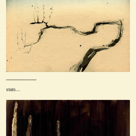
********************
stats…