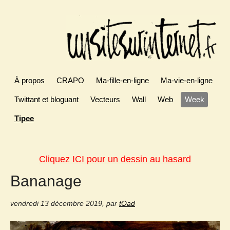
À propos
CRAPO
Ma-fille-en-ligne
Ma-vie-en-ligne
Twittant et bloguant
Vecteurs
Wall
Web
Week
Tipee
Cliquez ICI pour un dessin au hasard
Bananage
vendredi 13 décembre 2019
,
par
tOad