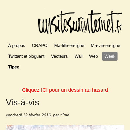
À propos
CRAPO
Ma-fille-en-ligne
Ma-vie-en-ligne
Twittant et bloguant
Vecteurs
Wall
Web
Week
Tipee
Cliquez ICI pour un dessin au hasard
Vis-à-vis
vendredi 12 février 2016
,
par
tOad