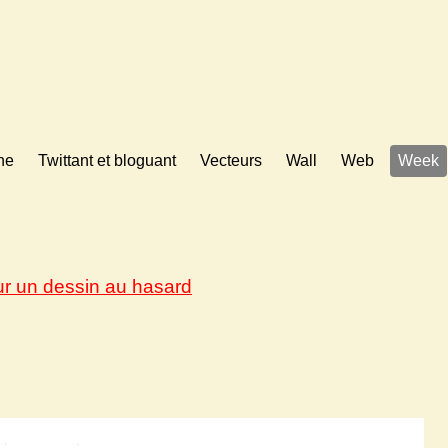
ne
Twittant et bloguant
Vecteurs
Wall
Web
Week
ur un dessin au hasard