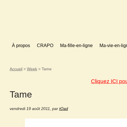
À propos
CRAPO
Ma-fille-en-ligne
Ma-vie-en-lig
Accueil
>
Week
>
Tame
Cliquez ICI po
Tame
vendredi 19 août 2011
,
par
tOad