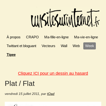
À propos
CRAPO
Ma-fille-en-ligne
Ma-vie-en-ligne
Twittant et bloguant
Vecteurs
Wall
Web
Week
Tipee
Cliquez ICI pour un dessin au hasard
Plat / Flat
vendredi 15 juillet 2011
,
par
tOad