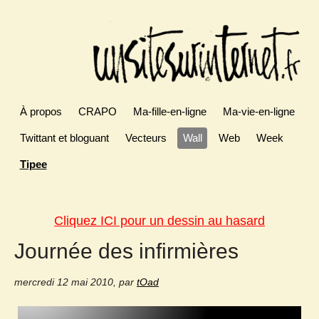
À propos
CRAPO
Ma-fille-en-ligne
Ma-vie-en-ligne
Twittant et bloguant
Vecteurs
Wall
Web
Week
Tipee
Cliquez ICI pour un dessin au hasard
Journée des infirmières
mercredi 12 mai 2010
,
par
tOad