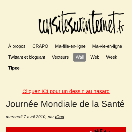
À propos
CRAPO
Ma-fille-en-ligne
Ma-vie-en-ligne
Twittant et bloguant
Vecteurs
Wall
Web
Week
Tipee
Cliquez ICI pour un dessin au hasard
Journée Mondiale de la Santé
mercredi 7 avril 2010
,
par
tOad