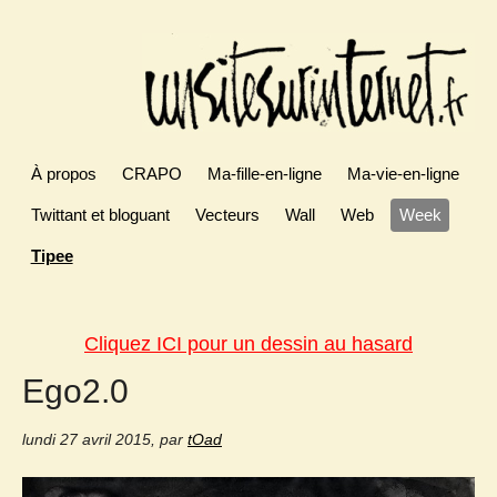
À propos
CRAPO
Ma-fille-en-ligne
Ma-vie-en-ligne
Twittant et bloguant
Vecteurs
Wall
Web
Week
Tipee
Cliquez ICI pour un dessin au hasard
Ego2.0
lundi 27 avril 2015
,
par
tOad